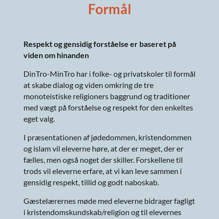
Formål
Respekt og gensidig forståelse er baseret på
viden om hin­anden
DinTro-MinTro har i folke- og privatskoler til formål
at skabe dialog og viden omkring de tre
monoteistiske religioners baggrund og traditioner
med vægt på forståelse og re­spekt for den enkeltes
eget valg.
I præsentationen af jødedommen, kristendommen
og islam vil eleverne høre, at der er meget, der er
fælles, men også noget der skiller. Forskellene til
trods vil eleverne erfare, at vi kan leve sammen i
gensidig respekt, tillid og godt naboskab.
Gæstelærernes møde med eleverne bidrager fagligt
i kristendomskundskab/religion og til elevernes