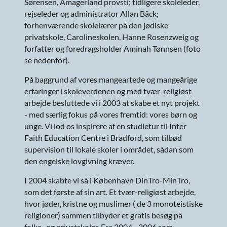
Sørensen, Amagerland provsti; tidligere skoleleder,
rejseleder og administrator Allan Bäck;
forhenværende skolelærer på den jødiske
privatskole, Carolineskolen, Hanne Rosenzweig og
forfatter og foredragsholder Aminah Tønnsen (foto
se nedenfor).
På baggrund af vores mangeartede og mangeårige
erfaringer i skoleverdenen og med tvær-religiøst
arbejde besluttede vi i 2003 at skabe et nyt projekt
- med særlig fokus på vores fremtid: vores børn og
unge. Vi lod os inspirere af en studietur til Inter
Faith Education Centre i Bradford, som tilbød
supervision til lokale skoler i området, sådan som
den engelske lovgivning kræver.
I 2004 skabte vi så i København DinTro-MinTro,
som det første af sin art. Et tvær-religiøst arbejde,
hvor jøder, kristne og muslimer ( de 3 monoteistiske
religioner) sammen tilbyder et gratis besøg på
folke- og privatskoler. Fra 2004 - 2006 som