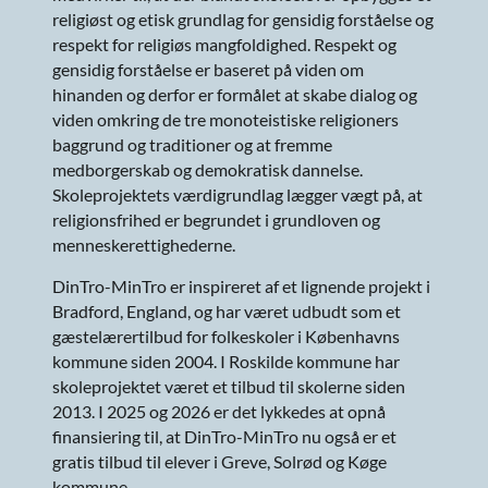
religiøst og etisk grundlag for gensidig forståelse og
respekt for religiøs mangfoldighed. Respekt og
gensidig forståelse er baseret på viden om
hinanden og derfor er formålet at skabe dialog og
viden omkring de tre monoteistiske religioners
baggrund og traditioner og at fremme
medborgerskab og demokratisk dannelse.
Skoleprojektets værdigrundlag lægger vægt på, at
religionsfrihed er begrundet i grundloven og
menneskerettighederne.
DinTro-MinTro er inspireret af et lignende projekt i
Bradford, England, og har været udbudt som et
gæstelærertilbud for folkeskoler i Københavns
kommune siden 2004. I Roskilde kommune har
skoleprojektet været et tilbud til skolerne siden
2013. I 2025 og 2026 er det lykkedes at opnå
finansiering til, at DinTro-MinTro nu også er et
gratis tilbud til elever i Greve, Solrød og Køge
kommune.