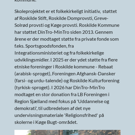
Skoleprojektet er et folkekirkeligt initiativ, støttet
af Roskilde Stift, Roskilde Domprovsti, Greve-
Solrød provsti og Køge provsti. Roskilde Kommune
har støttet DinTro-MinTro siden 2013. Gennem
årene er der modtaget støtte fra private fonde som
f.eks. Sportsgoodsfonden, fra
Integrationsministeriet og fra folkekirkelige
udviklingsmidler. I 2025 er der ydet støtte fra flere
etniske foreninger i Roskilde kommune - Rebaat
(arabisk-sproget), Foreningen Afghansk-Dansker
(farsi- og urdu-talende) og Roskilde Kulturforening
(tyrkisk-sproget). I 2026 har DinTro-MinTro
modtaget en stor donation fra LB Foreningen i
Region Sjælland med fokus på 'Uddannelse og
demokrati', til udbredelsen af det nye
undervisningsmateriale 'Religionsfrihed' på
skolerne i Køge Bugt-området.