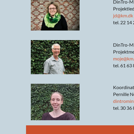
DinTro-Mi
Projektle
jd@km.dk
tel. 22 14
DinTro-Mi
Projektm
moje@km
tel. 61 63
Koordinato
Pernille N
dintromin
tel. 30 36