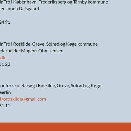
nTro i København, Frederiksberg og Tårnby kommune
der Jonna Dalsgaard
 24 91
nTro i Roskilde, Greve, Solrød og Køge kommune
edarbejder Mogens Ohm Jensen
.dk
 81 22
r for skolebesøg i Roskilde, Greve, Solrød og Køge
eerlin
troroskilde@gmail.com
 81 11